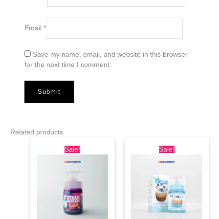
Email
*
Save my name, email, and website in this browser
for the next time I comment.
Related products
Original
Current
Original
Current
price
price
price
price
Sale!
Sale!
was:
is:
was:
is:
Rp155.000.
Rp150.000.
Rp150.000.
Rp145.0