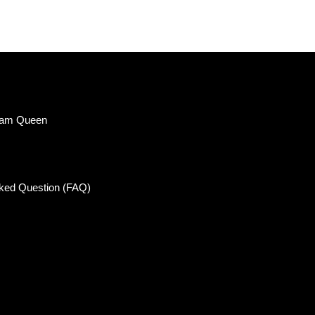
eam Queen
sked Question (FAQ)