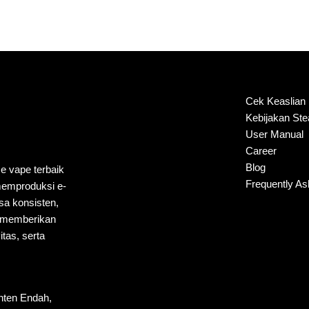
Cek Keaslian
Kebijakan St
User Manual
Career
Blog
ce vape terbaik
Frequently A
 memproduksi e-
sa konsisten,
k memberikan
tas, serta
nten Endah,