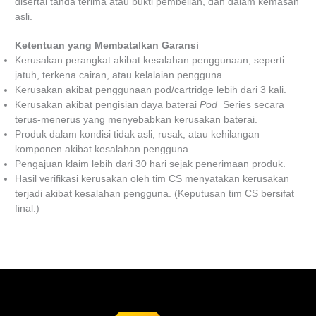
disertai tanda terima atau bukti pembelian, dan dalam kemasan
asli.
Ketentuan yang Membatalkan Garansi
Kerusakan perangkat akibat kesalahan penggunaan, seperti
jatuh, terkena cairan, atau kelalaian pengguna.
Kerusakan akibat penggunaan pod/cartridge lebih dari 3 kali.
Kerusakan akibat pengisian daya baterai
Pod
Series secara
terus-menerus yang menyebabkan kerusakan baterai.
Produk dalam kondisi tidak asli, rusak, atau kehilangan
komponen akibat kesalahan pengguna.
Pengajuan klaim lebih dari 30 hari sejak penerimaan produk.
Hasil verifikasi kerusakan oleh tim CS menyatakan kerusakan
terjadi akibat kesalahan pengguna. (Keputusan tim CS bersifat
final.)