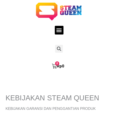
Skip
to
content
Menu
Search
Cart
Rp
0
KEBIJAKAN STEAM QUEEN
KEBIJAKAN GARANSI DAN PENGGANTIAN PRODUK