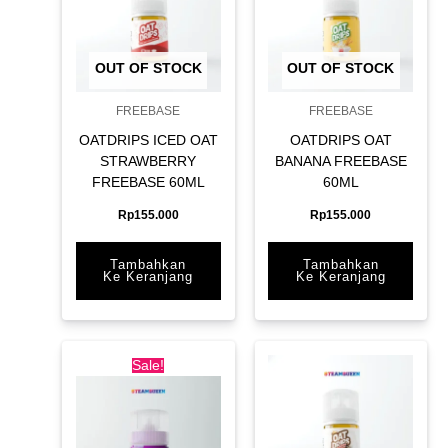
OUT OF STOCK
OUT OF STOCK
FREEBASE
FREEBASE
OATDRIPS ICED OAT
OATDRIPS OAT
STRAWBERRY
BANANA FREEBASE
FREEBASE 60ML
60ML
Rp
155.000
Rp
155.000
Tambahkan
Tambahkan
Ke Keranjang
Ke Keranjang
Original
Current
price
price
Sale!
was:
is:
Rp155.000.
Rp150.000.