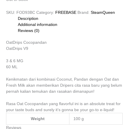
SKU:
FOD93BC
Category:
FREEBASE
Brand:
SteamQueen
Description
Additional information
Reviews (0)
OatDrips Cocopandan
OatDrips V9
3 & 6 MG
60 ML
Kenikmatan dari kombinasi Coconut, Pandan dengan Oat dan
Fresh Milk akan memberikan Dripers cita rasa baru yang belum
pernah kalian temukan dan rasakan dimanapun!
Rasa Oat Cocopandan yang flavorful ini is an absolute treat for
your taste buds and surely it’s gonna be your go-to e-liquid!
Weight
100 g
Reviews