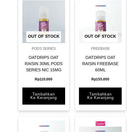
OUT OF STOCK
OUT OF STOCK
PODS SERIES
FREEBASE
OATDRIPS OAT
OATDRIPS OAT
RAISIN 30ML PODS
RAISIN FREEBASE
SERIES NIC 15MG
60ML
Rp
110.000
Rp
155.000
Tambahkan
Tambahkan
Ke Keranjang
Ke Keranjang
Original
Current
price
price
Sale!
was:
is: