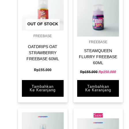
Rp155.000.
Rp150.0
OUT OF STOCK
FREEBASE
FREEBASE
OATDRIPS OAT
STEAMQUEEN
STRAWBERRY
FLURRY FREEBASE
FREEBASE 60ML
60ML
Rp
155.000
Rp
155.000
Rp
150.000
Tambahkan
Tambahkan
Ke Keranjang
Ke Keranjang
Original
Current
price
price
Sale!
was:
is:
Rp150.000.
Rp145.0