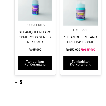
PODS SERIES
FREEBASE
STEAMQUEEN TARO
30ML PODS SERIES
STEAMQUEEN TARO
NIC 15MG
FREEBASE 60ML
Rp
95.000
Rp
150.000
Rp
145.000
Tambahkan
Tambahkan
Ke Keranjang
Ke Keranjang
←
1
2