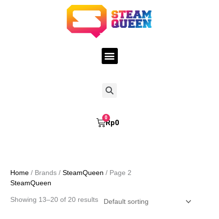
Skip
to
content
Menu
Search
Cart
Rp
0
Home
/ Brands /
SteamQueen
/ Page 2
SteamQueen
Showing 13–20 of 20 results