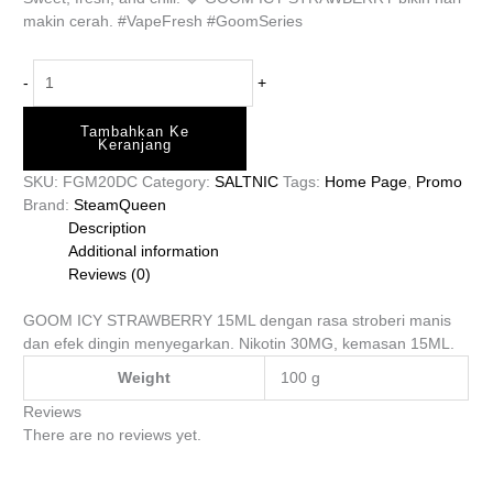
makin cerah. #VapeFresh #GoomSeries
-
+
Tambahkan Ke
Keranjang
SKU:
FGM20DC
Category:
SALTNIC
Tags:
Home Page
,
Promo
Brand:
SteamQueen
Description
Additional information
Reviews (0)
GOOM ICY STRAWBERRY 15ML dengan rasa stroberi manis
dan efek dingin menyegarkan. Nikotin 30MG, kemasan 15ML.
Weight
100 g
Reviews
There are no reviews yet.