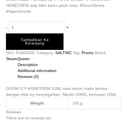
HONEYDEW siap bikin kamu jatuh cinta. #GoomSeries
#VapeSmooth
-
+
Tambahkan Ke
Keranjang
SKU:
FGM30DC
Category:
SALTNIC
Tag:
Promo
Brand:
SteamQueen
Description
Additional information
Reviews (0)
GOOM ICY HONEYDEW 15ML rasa melon madu lembut
dengan efek icy menyegarkan. Nikotin 30MG, kemasan 15ML
Weight
100 g
Reviews
There are no reviews yet.