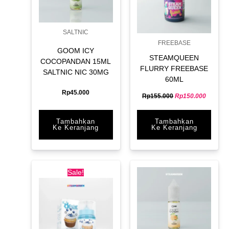
SALTNIC
FREEBASE
GOOM ICY
STEAMQUEEN
COCOPANDAN 15ML
FLURRY FREEBASE
SALTNIC NIC 30MG
60ML
Rp
45.000
Rp
155.000
Rp
150.000
Tambahkan
Tambahkan
Ke Keranjang
Ke Keranjang
Original
Current
price
price
Sale!
was:
is:
Rp150.000.
Rp145.000.