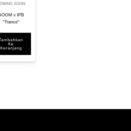
COMING SOON-
GOOM x IPB
“Trance”
Tambahkan
Ke
Keranjang