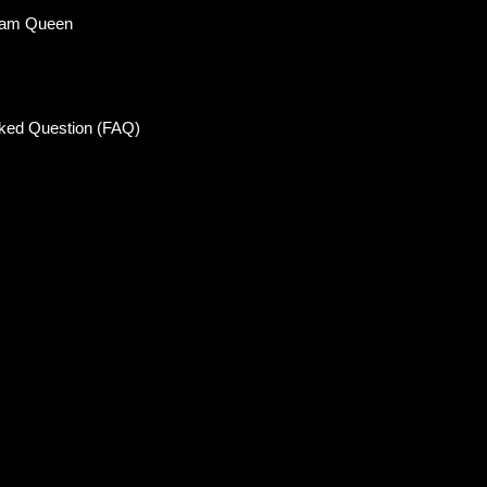
eam Queen
sked Question (FAQ)