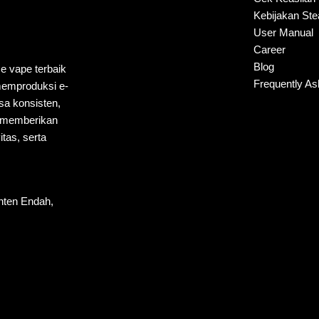
Kebijakan St
User Manual
Career
Blog
ce vape terbaik
Frequently A
 memproduksi e-
sa konsisten,
k memberikan
tas, serta
nten Endah,