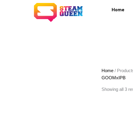
Skip
Home
to
content
Home
/ Produc
GOOMxIPB
Showing all 3 re