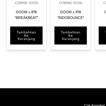
-COMING SOON-
-COMING SOON-
-
GOOM x IPB
GOOM x IPB
“BREAKBEAT”
“INDOBOUNCE”
Tambahkan
Tambahkan
Ke
Ke
Keranjang
Keranjang
Cek Keaslian