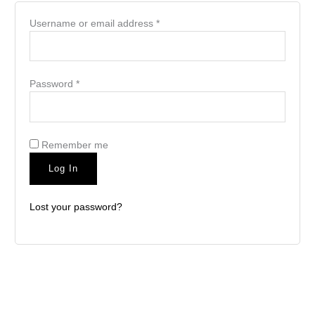
Username or email address
*
Password
*
Remember me
Log In
Lost your password?