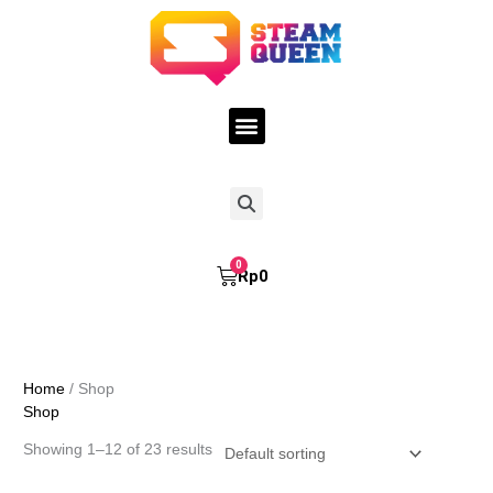
Skip
to
content
Menu
Search
Cart
Rp
0
Home
/ Shop
Shop
Showing 1–12 of 23 results