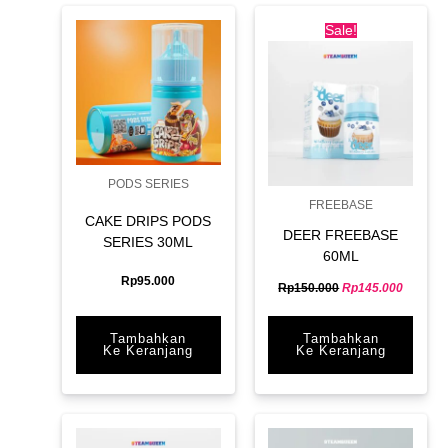
Original
Current
price
price
Sale!
was:
is:
Rp150.000.
Rp145.0
PODS SERIES
FREEBASE
CAKE DRIPS PODS
DEER FREEBASE
SERIES 30ML
60ML
Rp
95.000
Rp
150.000
Rp
145.000
Tambahkan
Tambahkan
Ke Keranjang
Ke Keranjang